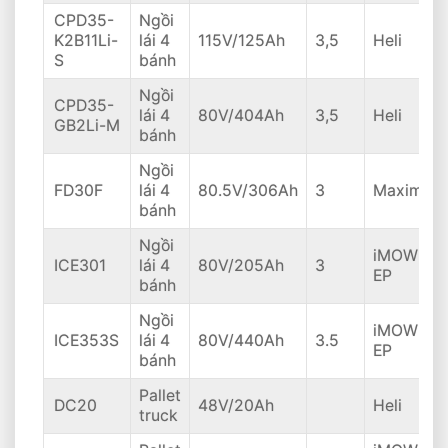
CPD35-
Ngồi
K2B11Li-
lái 4
115V/125Ah
3,5
Heli
S
bánh
Ngồi
CPD35-
lái 4
80V/404Ah
3,5
Heli
GB2Li-M
bánh
Ngồi
FD30F
lái 4
80.5V/306Ah
3
Maximal
bánh
Ngồi
iMOW
ICE301
lái 4
80V/205Ah
3
EP
bánh
Ngồi
iMOW
ICE353S
lái 4
80V/440Ah
3.5
EP
bánh
Pallet
DC20
48V/20Ah
Heli
truck