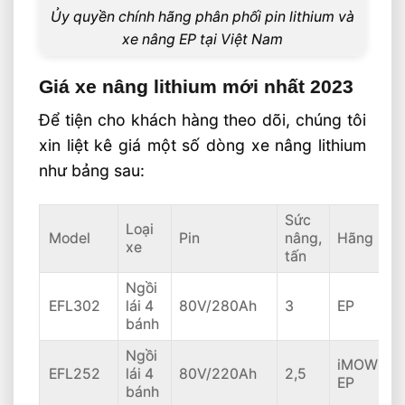
Ủy quyền chính hãng phân phối pin lithium và
xe nâng EP tại Việt Nam
Giá xe nâng lithium mới nhất 2023
Để tiện cho khách hàng theo dõi, chúng tôi
xin liệt kê giá một số dòng xe nâng lithium
như bảng sau:
Sức
Loại
Model
Pin
nâng,
Hãng
xe
tấn
Ngồi
EFL302
lái 4
80V/280Ah
3
EP
bánh
Ngồi
iMOW
EFL252
lái 4
80V/220Ah
2,5
EP
bánh