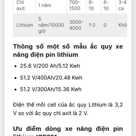
Chì
700-
6-
6-
3-4
1 năm
axit
1500
10
10
ca
5
3000-
Lithium
năm/10000
1-2
0
Không
4000
giờ
Thông số một số mẫu ắc quy xe
nâng điện pin lithium
25.6 V/200 Ah/5.12 Kwh
51.2 V/400Ah/20.48 Kwh
51.2 V/300Ah/15.36 Kwh
Điện thế mỗi cell của ắc quy Lithium là 3,2
V so với ắc quy chì axit là 2 V.
Ưu điểm dòng xe nâng điện pin