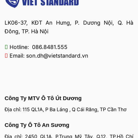
LK06-37, KĐT An Hưng, P. Dương Nội, Q. Hà
Đông, TP. Hà Nội
Hotline: 086.8481.555
Email: son.dh@vietstandard.vn
Công Ty MTV Ô Tô Út Dương
Địa chỉ: 115 QL1A, P Ba Láng , Q Cái Răng, TP Cần Thơ
Công Ty Ô Tô An Sương
Địa chỉ: 2450 QL1A, P.Trung Mỹ Tây, Q.12, TP.Hồ Chí