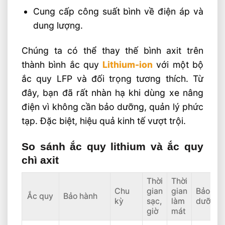
Cung cấp công suất bình về điện áp và
dung lượng.
Chúng ta có thể thay thế bình axit trên
thành bình ắc quy
Lithium-ion
với một bộ
ắc quy LFP và đối trọng tương thích. Từ
đây, bạn đã rất nhàn hạ khi dùng xe nâng
điện vì không cần bảo dưỡng, quản lý phức
tạp. Đặc biệt, hiệu quả kinh tế vượt trội.
So sánh ắc quy lithium và ắc quy
chì axit
Thời
Thời
Chu
gian
gian
Bảo
Ắc quy
Bảo hành
kỳ
sạc,
làm
dưỡng
giờ
mát