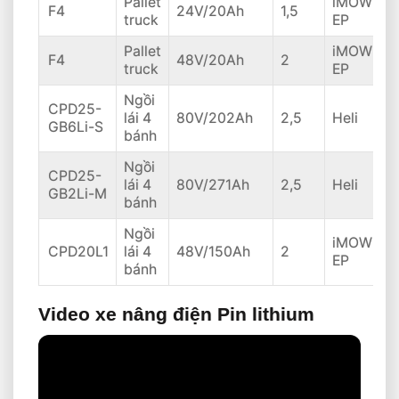
Pallet
iMOW
F4
24V/20Ah
1,5
truck
EP
Pallet
iMOW
F4
48V/20Ah
2
truck
EP
Ngồi
CPD25-
lái 4
80V/202Ah
2,5
Heli
GB6Li-S
bánh
Ngồi
CPD25-
lái 4
80V/271Ah
2,5
Heli
GB2Li-M
bánh
Ngồi
iMOW
CPD20L1
lái 4
48V/150Ah
2
EP
bánh
Video xe nâng điện Pin lithium