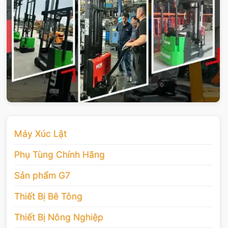
Máy Xúc Lật
Phụ Tùng Chính Hãng
Sản phẩm G7
Thiết Bị Bê Tông
Thiết Bị Nông Nghiệp