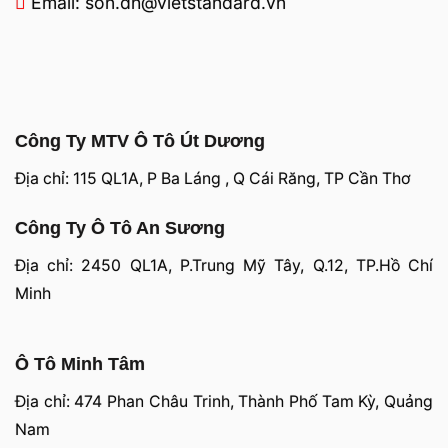
Email: son.dh@vietstandard.vn
Công Ty MTV Ô Tô Út Dương
Địa chỉ: 115 QL1A, P Ba Láng , Q Cái Răng, TP Cần Thơ
Công Ty Ô Tô An Sương
Địa chỉ: 2450 QL1A, P.Trung Mỹ Tây, Q.12, TP.Hồ Chí
Minh
Ô Tô Minh Tâm
Địa chỉ: 474 Phan Châu Trinh, Thành Phố Tam Kỳ, Quảng
Nam