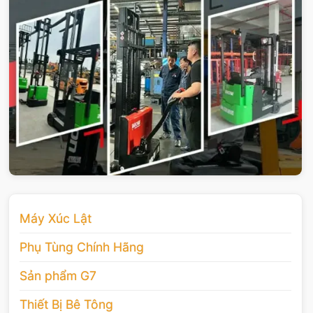
Máy Xúc Lật
Phụ Tùng Chính Hãng
Sản phẩm G7
Thiết Bị Bê Tông