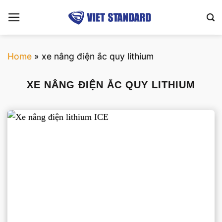
Bỏ
qua
nội
dung
Home
»
xe nâng điện ắc quy lithium
XE NÂNG ĐIỆN ẮC QUY LITHIUM