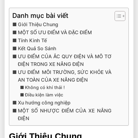
Danh mục bài viết
Giới Thiệu Chung
MỘT SỐ ƯU ĐIỂM VÀ ĐẶC ĐIỂM
Tính Kinh Tế
Kết Quả So Sánh
ƯU ĐIỂM CỦA ẮC QUY ĐIỆN VÀ MÔ TƠ
ĐIỆN TRONG XE NÂNG ĐIỆN
ƯU ĐIỂM MÔI TRƯỜNG, SỨC KHỎE VÀ
AN TOÀN CỦA XE NÂNG ĐIỆN
Không có khí thải !
Điều kiện làm việc
Xu hướng công nghiệp
MỘT SỐ NHƯỢC ĐIỂM CỦA XE NÂNG
ĐIỆN
Giới Thiệu Chung