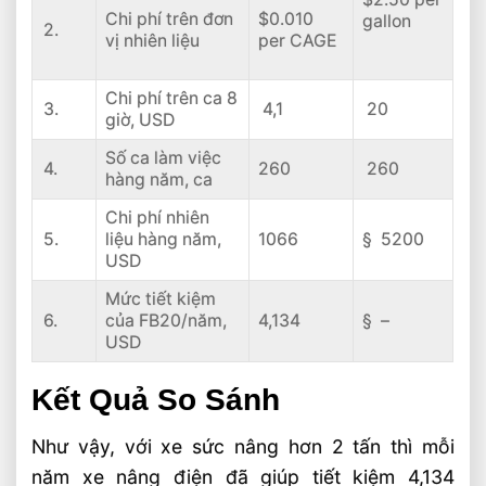
Chi phí trên đơn
$0.010
gallon
2.
vị nhiên liệu
per CAGE
Chi phí trên ca 8
3.
4,1
20
giờ, USD
Số ca làm việc
4.
260
260
hàng năm, ca
Chi phí nhiên
5.
liệu hàng năm,
1066
§ 5200
USD
Mức tiết kiệm
6.
của FB20/năm,
4,134
§ –
USD
Kết Quả So Sánh
Như vậy, với xe sức nâng hơn 2 tấn thì mỗi
năm xe nâng điện đã giúp tiết kiệm 4,134