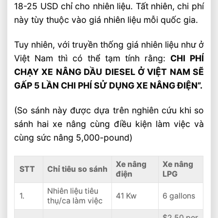
18-25 USD chỉ cho nhiên liệu. Tất nhiên, chi phí
này tùy thuộc vào giá nhiên liệu mỗi quốc gia.
Tuy nhiên, với truyền thống giá nhiên liệu như ở
Việt Nam thì có thể tạm tính rằng:
CHI PHÍ
CHẠY XE NÂNG DẦU DIESEL Ở VIỆT NAM SẼ
GẤP 5 LẦN CHI PHÍ SỬ DỤNG XE NÂNG ĐIỆN”.
(So sánh này được dựa trên nghiên cứu khi so
sánh hai xe nâng cùng điều kiện làm việc và
cùng sức nâng 5,000-pound)
Xe nâng
Xe nâng
STT
Chỉ tiêu so sánh
điện
LPG
Nhiên liệu tiêu
1.
41 Kw
6 gallons
thụ/ca làm việc
$2.50 per