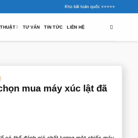
Kho bãi toàn quốc ⭐️⭐️⭐️⭐️⭐️
 THUẬT
TƯ VẤN
TIN TỨC
LIÊN HỆ
Ệ
chọn mua máy xúc lật đã
để có thể đánh giá chất lượng một chiếc máy