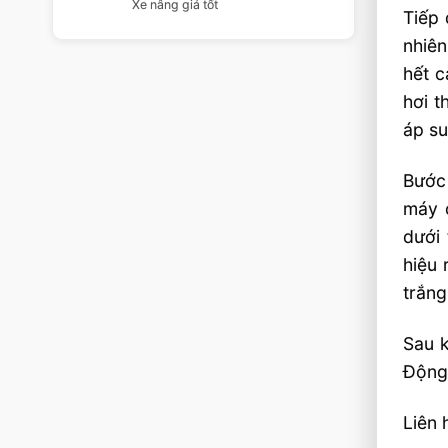
Xe nâng giá tốt
Tiếp 
nhiên
hết c
hơi t
áp su
Bước 
máy 
dưới 
hiệu 
trắng
Sau k
Động 
Liên 