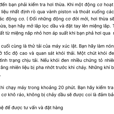
đến bạn phải kiểm tra hơi thừa. Khi một động cơ hoạt
 liệu nhất định rò qua vành piston và thoát xuống cá
ác động cơ. ( Đối những động cơ đời mới, hơi thừa sẽ
hừa, bạn hãy mở lắp lọc dầu và đặt tay lên miệng lắp.
ất từ miệng nắp nhỏ hơn áp suất khi bạn phả hơi qua 
cuối cùng là thử tải của máy xúc lật. Bạn hãy làm nó
ở tốc độ cao và quan sát khói thải. Một chút khói 
tình trạng chịu tải. Nếu khói đen nhiều chứng tỏ nhi
rằng nhiên liệu bị pha nhớt trước khi cháy. Những khí
.
hi chạy máy trong khoảng 20 phút. Bạn hãy kiểm tra
cơ khô ráo, không bị chảy dầu sẽ được coi là đảm bả
hệ để được tư vấn và đặt hàng