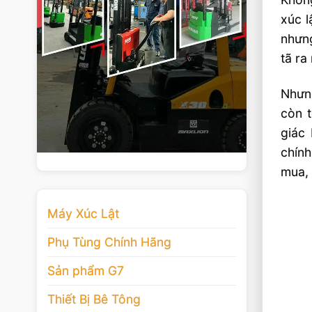
xúc l
nhưng
tã ra
Nhưn
còn t
giác
chính
mua,
Máy Xúc Lật
Phụ Tùng Chính Hãng
Sản phẩm G7
Thiết Bị Bê Tông