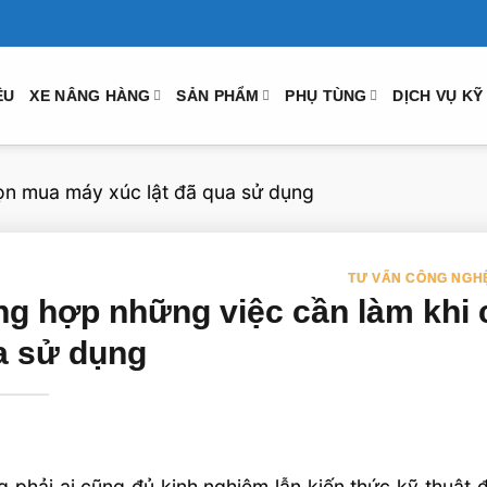
ỆU
XE NÂNG HÀNG
SẢN PHẨM
PHỤ TÙNG
DỊCH VỤ KỸ
ọn mua máy xúc lật đã qua sử dụng
TƯ VẤN CÔNG NGH
ng hợp những việc cần làm khi 
a sử dụng
 phải ai cũng đủ kinh nghiệm lẫn kiến thức kỹ thuật 