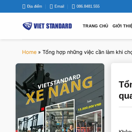
Bỏ
Địa điểm
Email
086.8481.555
qua
nội
TRANG CHỦ
GIỚI THI
dung
Home
»
Tổng hợp những việc cần làm khi ch
VIETSTANDARD VIỆT NAM
Tổ
Xe-nang
qu
Không