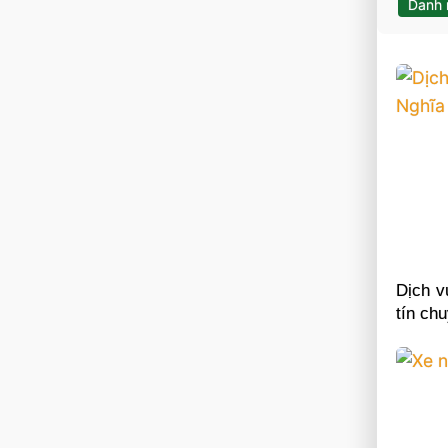
Danh
Dịch v
tín ch