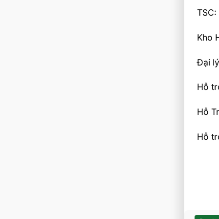
TSC: 
Kho H
Đại l
Hỗ t
Hỗ T
Hỗ t