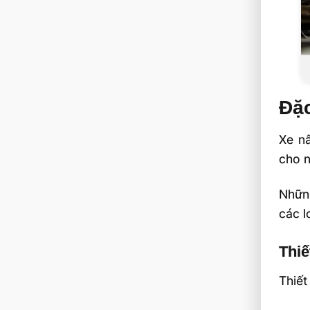
Đặc
Xe nâ
cho n
Những
các l
Thiế
Thiết