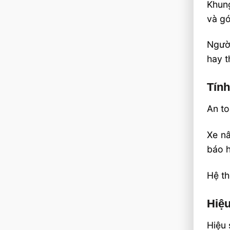
Khung
và gó
Người
hay t
Tính
An to
Xe nâ
báo h
Hệ th
Hiệu
Hiệu 