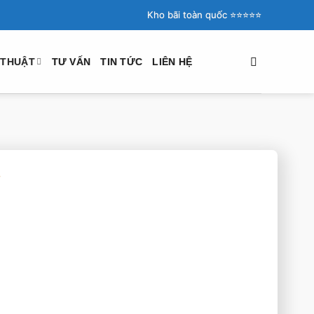
Kho bãi toàn quốc ⭐️⭐️⭐️⭐️⭐️
 THUẬT
TƯ VẤN
TIN TỨC
LIÊN HỆ
T