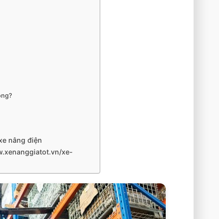
ông?
xe nâng điện
.xenanggiatot.vn/xe-