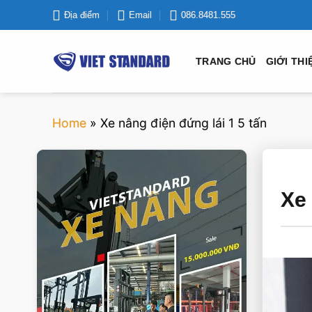
Bỏ
Địa điểm
Email
086.8481.555
qua
nội
TRANG CHỦ
GIỚI THI
dung
Home
»
Xe nâng điện đứng lái 1 5 tấn
VIETSTANDARD VIỆT NAM
Xe 
Xe-nang