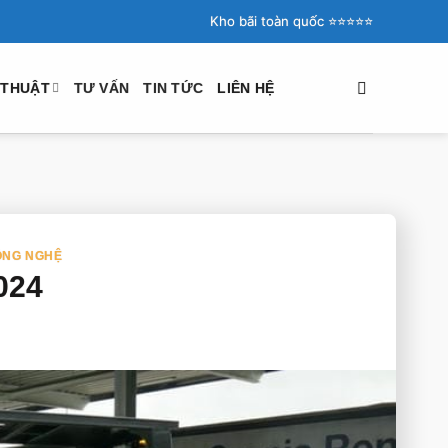
Kho bãi toàn quốc ⭐️⭐️⭐️⭐️⭐️
 THUẬT
TƯ VẤN
TIN TỨC
LIÊN HỆ
ÔNG NGHỆ
024