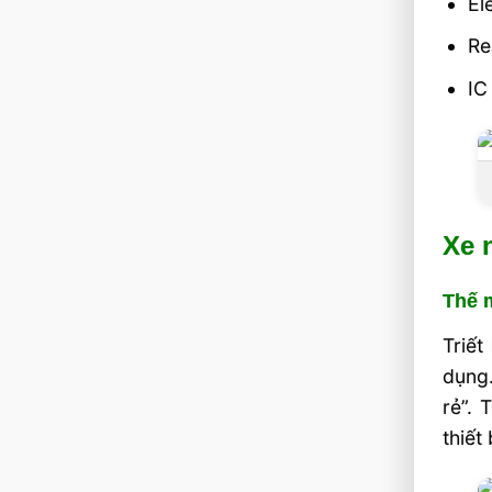
El
Re
IC
Xe 
Thế 
Triết
dụng
rẻ”.
thiết