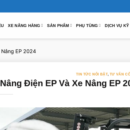
ỆU
XE NÂNG HÀNG
SẢN PHẨM
PHỤ TÙNG
DỊCH VỤ KỸ
e Nâng EP 2024
TIN TỨC NỔI BẬT
,
TƯ VẤN C
 Nâng Điện EP Và Xe Nâng EP 2