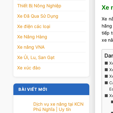
Thiết Bị Nông Nghiệp
Xe 
Xe Đã Qua Sử Dụng
Xe n
hãng
Xe điện các loại
tiếp 
Xe Nâng Hàng
xe nâ
Xe nâng VNA
Dan
Xe Ủi, Lu, San Gạt
X
Xe xúc đào
Xe
X
C
E
BÀI VIẾT MỚI
X
Dịch vụ xe nâng tại KCN
Phú Nghĩa | Uy tín