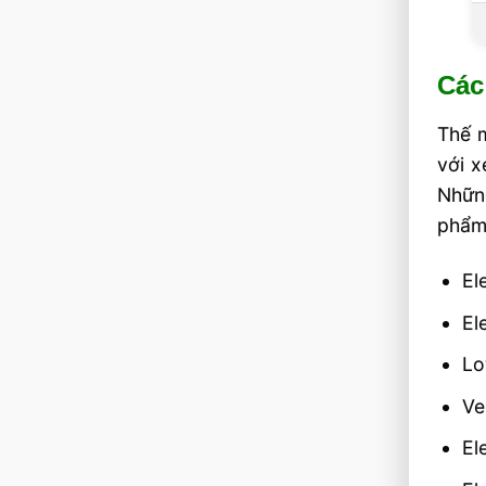
Các
Thế 
với x
Nhữn
phẩm
El
El
Lo
Ve
El