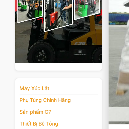
Máy Xúc Lật
Phụ Tùng Chính Hãng
Sản phẩm G7
Thiết Bị Bê Tông