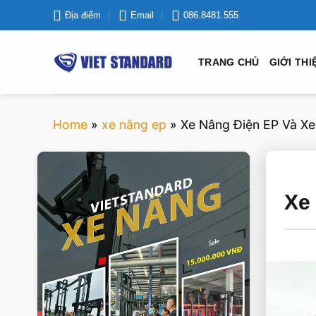
Bỏ
Địa điểm
Email
086.8481.555
qua
nội
TRANG CHỦ
GIỚI THI
dung
Home
»
xe nâng ep
»
Xe Nâng Điện EP Và X
VIETSTANDARD VIỆT NAM
Xe
Xe-nang