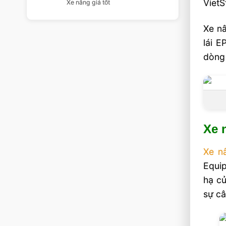
VietS
Xe nâng giá tốt
Xe nâ
lái E
dòng 
Xe 
Xe n
Equip
hạ củ
sự câ