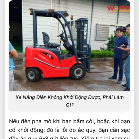
Xe Nâng Điện Không Khởi Động Được, Phải Làm
Gì?
Nếu đèn pha mờ khi bạn bấm còi, hoặc khi bạn
cố khởi động: đó là lỗi do ắc quy. Bạn cần sạc
đầy ắc quy 6-8 giờ liên tục; Kiểm tra lại xem sự