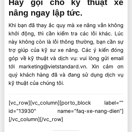
Hãy gọi cho kỹ thuật xe
nâng ngay lập tức.
Khi bạn đã thay ắc quy mà xe nâng vẫn không
khởi động, thì cần kiểm tra các lỗi khác. Lúc
này không còn là lỗi thông thường, bạn cần sự
trợ giúp của kỹ sư xe nâng. Các ý kiến đóng
góp về kỹ thuật và dịch vụ: vui lòng gửi email
tới marketing@vietstandard.vn. Xin cảm ơn
quý khách hàng đã và đang sử dụng dịch vụ
kỹ thuật của chúng tôi.
[vc_row][vc_column][porto_block label=””
id=”13930″ name=”faq-xe-nang-dien”]
[/vc_column][/vc_row]