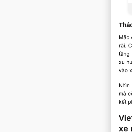
Thác
Mặc
rãi. 
tầng 
xu hư
vào x
Nhìn 
mà cò
kết p
Vie
xe 