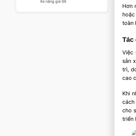
Xe nâng giá tốt
Hơn n
hoặc 
toàn 
Tác 
Việc 
sản x
trì, 
cao c
Khi n
cách 
cho 
triển