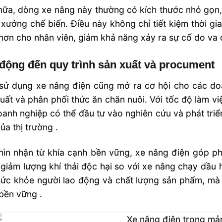
ữa, dòng xe nâng này thường có kích thước nhỏ gọn,
xưởng chế biến. Điều này không chỉ tiết kiệm thời gi
hơn cho nhân viên, giảm khả năng xảy ra sự cố do va 
động đến quy trình sản xuất và procument
sử dụng xe nâng điện cũng mở ra cơ hội cho các doa
uất và phân phối thức ăn chăn nuôi. Với tốc độ làm vi
doanh nghiệp có thể đầu tư vào nghiên cứu và phát tr
ủa thị trường .
hìn nhận từ khía cạnh bền vững, xe nâng điện góp p
giảm lượng khí thải độc hại so với xe nâng chạy dầu h
sức khỏe người lao động và chất lượng sản phẩm, mà
 bền vững .