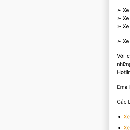
➢ Xe 
➢ Xe 
➢ Xe 
➢ Xe 
Với 
nhữn
Hotl
Email
Các b
Xe
Xe