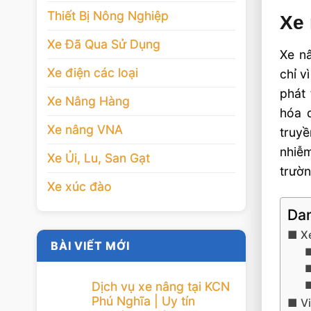
Thiết Bị Nông Nghiệp
Xe 
Xe Đã Qua Sử Dụng
Xe n
Xe điện các loại
chỉ v
phát 
Xe Nâng Hàng
hóa q
Xe nâng VNA
truyề
nhiễm
Xe Ủi, Lu, San Gạt
trườn
Xe xúc đào
Dan
X
BÀI VIẾT MỚI
Dịch vụ xe nâng tại KCN
Phú Nghĩa | Uy tín
V