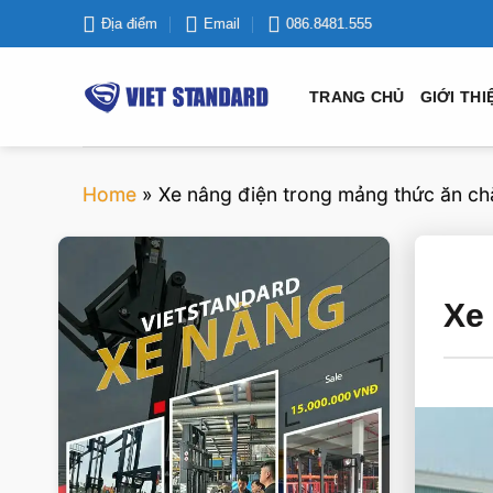
Bỏ
Địa điểm
Email
086.8481.555
qua
nội
TRANG CHỦ
GIỚI THI
dung
Home
»
Xe nâng điện trong mảng thức ăn ch
VIETSTANDARD VIỆT NAM
Xe
Xe-nang