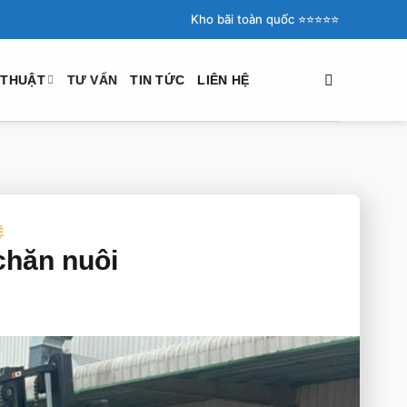
Kho bãi toàn quốc ⭐️⭐️⭐️⭐️⭐️
 THUẬT
TƯ VẤN
TIN TỨC
LIÊN HỆ
Ệ
chăn nuôi