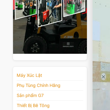
Máy Xúc Lật
Phụ Tùng Chính Hãng
Sản phẩm G7
Thiết Bị Bê Tông