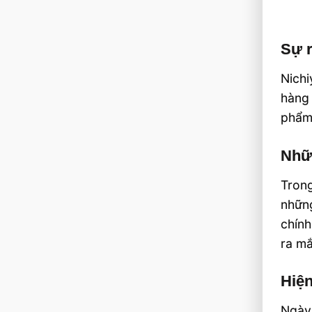
Sự r
Nich
hàng 
phẩm 
Nhữ
Trong
nhữn
chính
ra mắ
Hiện
Ngày 