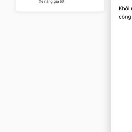
Xe nâng giá tốt
Khởi 
công 