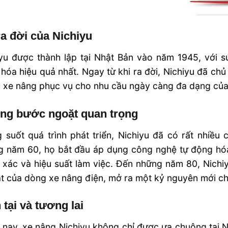
a đời của Nichiyu
iyu được thành lập tại Nhật Bản vào năm 1945, với 
hóa hiệu quả nhất. Ngay từ khi ra đời, Nichiyu đã ch
xe nâng phục vụ cho nhu cầu ngày càng đa dạng của 
ng bước ngoặt quan trọng
 suốt quá trình phát triển, Nichiyu đã có rất nhiều 
g năm 60, họ bắt đầu áp dụng công nghệ tự động hóa
 xác và hiệu suất làm việc. Đến những năm 80, Nichiy
t của dòng xe nâng điện, mở ra một kỷ nguyên mới c
 tại và tương lai
nay, xe nâng Nichiyu không chỉ được ưa chuộng tại N