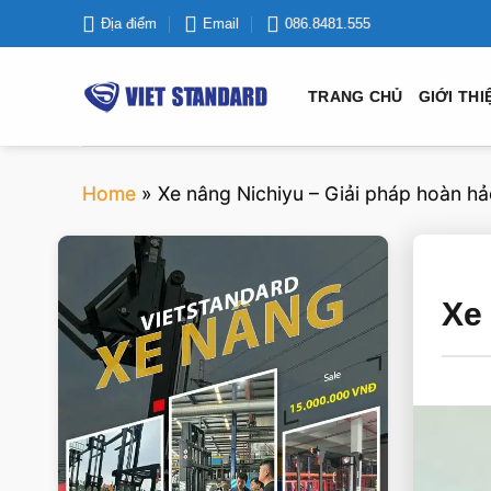
Bỏ
Địa điểm
Email
086.8481.555
qua
nội
TRANG CHỦ
GIỚI THI
dung
Home
»
Xe nâng Nichiyu – Giải pháp hoàn hả
VIETSTANDARD VIỆT NAM
Xe 
Xe-nang