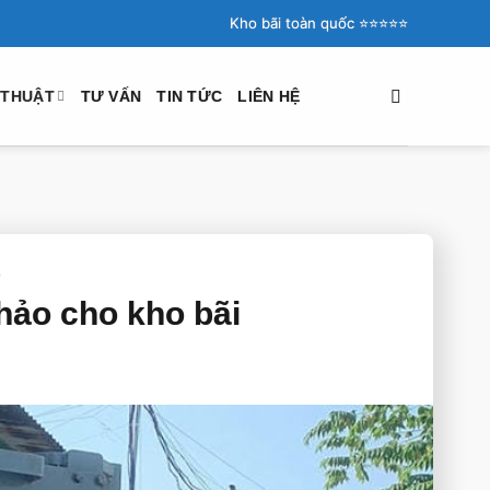
Kho bãi toàn quốc ⭐️⭐️⭐️⭐️⭐️
 THUẬT
TƯ VẤN
TIN TỨC
LIÊN HỆ
T
hảo cho kho bãi