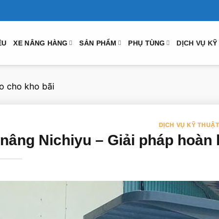
ỆU
XE NÂNG HÀNG
SẢN PHẨM
PHỤ TÙNG
DỊCH VỤ KỸ
o cho kho bãi
DỊCH VỤ KỸ THUẬ
nâng Nichiyu – Giải pháp hoàn 