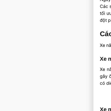
Các s
tối ư
đột p
Các
Xe nâ
Xe 
Xe n
gây ô
có di
Xe n