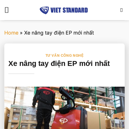
Bỏ
qua
nội
dung
Home
»
Xe nâng tay điện EP mới nhất
TƯ VẤN CÔNG NGHỆ
Xe nâng tay điện EP mới nhất