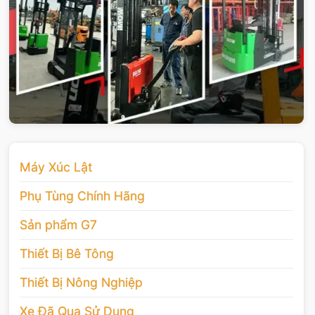
Máy Xúc Lật
Phụ Tùng Chính Hãng
Sản phẩm G7
Thiết Bị Bê Tông
Thiết Bị Nông Nghiệp
Xe Đã Qua Sử Dụng