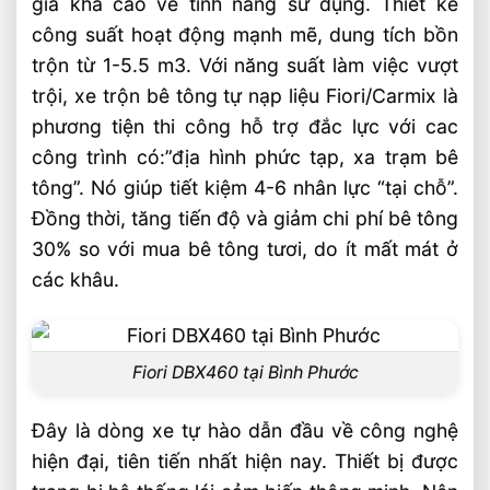
giá khá cao về tính năng sử dụng. Thiết kế
công suất hoạt động mạnh mẽ, dung tích bồn
trộn từ 1-5.5 m3. Với năng suất làm việc vượt
trội, xe trộn bê tông tự nạp liệu Fiori/Carmix là
phương tiện thi công hỗ trợ đắc lực với cac
công trình có:”địa hình phức tạp, xa trạm bê
tông”. Nó giúp tiết kiệm 4-6 nhân lực “tại chỗ”.
Đồng thời, tăng tiến độ và giảm chi phí bê tông
30% so với mua bê tông tươi, do ít mất mát ở
các khâu.
Fiori DBX460 tại Bình Phước
Đây là dòng xe tự hào dẫn đầu về công nghệ
hiện đại, tiên tiến nhất hiện nay. Thiết bị được