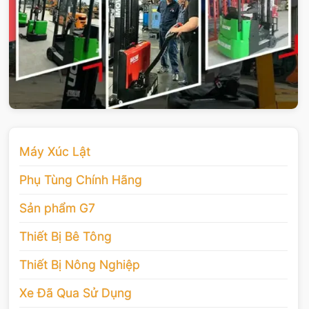
Máy Xúc Lật
Phụ Tùng Chính Hãng
Sản phẩm G7
Thiết Bị Bê Tông
Thiết Bị Nông Nghiệp
Xe Đã Qua Sử Dụng