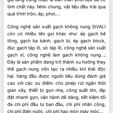
tính chất này. Nhìn chung, vật liệu đều trải qua
quá trình trộn, ép, phơi,…
Công nghệ sản xuất gạch không nung SIVALI
còn có nhiều tên gọi khác như: ép gạch bê
tông, gạch ba bánh, gạch bi, ép gạch block,
đúc gạch táp lô, sò táp lô, công nghệ sản xuất
gạch xỉ, công nghệ làm gach không nung…;
Đây là sản phẩm đang trở thành xu hướng thay
thế gạch nung vốn tạo ra nhiều khí thải độc
hại. hàng đầu được người tiêu dùng đánh giá
cao với các ưu điểm: cho phép rút ngắn thời
gian xây, thiết bị gọn nhẹ, công suất lớn, lắp
đặt nhanh gọn, vận hành dễ dàng, tiết kiệm tối
đa chi phí đầu tư ban đầu, chi phí nhân công,
chi phí điện nước, chi phí hao mòn máy móc…