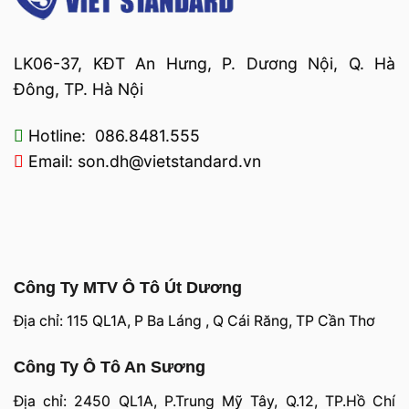
LK06-37, KĐT An Hưng, P. Dương Nội, Q. Hà
Đông, TP. Hà Nội
Hotline: 086.8481.555
Email: son.dh@vietstandard.vn
Công Ty MTV Ô Tô Út Dương
Địa chỉ: 115 QL1A, P Ba Láng , Q Cái Răng, TP Cần Thơ
Công Ty Ô Tô An Sương
Địa chỉ: 2450 QL1A, P.Trung Mỹ Tây, Q.12, TP.Hồ Chí