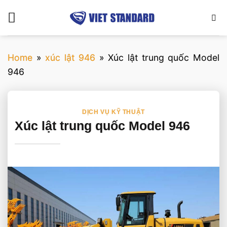
Bỏ
qua
nội
dung
Home
»
xúc lật 946
»
Xúc lật trung quốc Model
946
DỊCH VỤ KỸ THUẬT
Xúc lật trung quốc Model 946