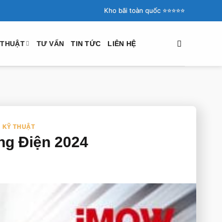
Kho bãi toàn quốc ⭐️⭐️⭐️⭐️⭐️
 THUẬT
TƯ VẤN
TIN TỨC
LIÊN HỆ
Ụ KỸ THUẬT
ng Điện 2024