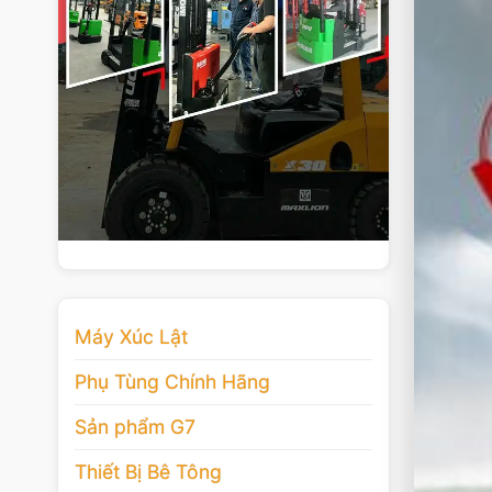
Máy Xúc Lật
Phụ Tùng Chính Hãng
Sản phẩm G7
Thiết Bị Bê Tông