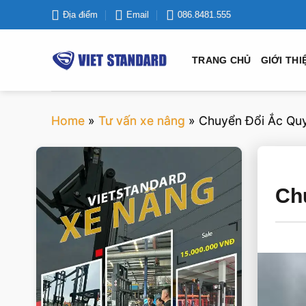
Bỏ
Địa điểm
Email
086.8481.555
qua
nội
TRANG CHỦ
GIỚI THI
dung
Home
»
Tư vấn xe nâng
»
Chuyển Đổi Ắc Quy
VIETSTANDARD VIỆT NAM
Ch
Xe-nang