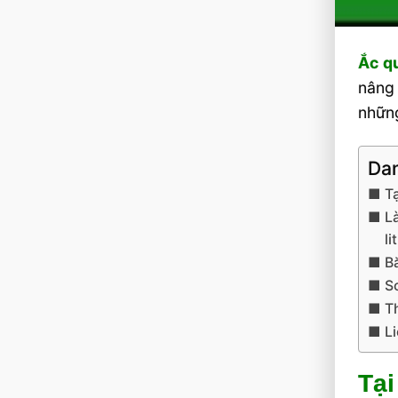
Ắc qu
nâng 
nhữn
Dan
Tạ
L
li
Bă
So
T
Li
Tại