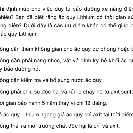
phí định mức cho việc duy tu bảo dưỡng xe nâng điệ
hiêu? Bạn đã biết rằng ắc quy Lithium có thời gian sử
ng điện? Dưới đây là các ưu điểm khác có thể giúp bạ
ắc quy Lithium:
ông cần thêm không gian cho ắc quy dự phòng hoặc 
ông cần phải nặng nhọc, vất vả định kỳ bê khối ắc q
y bảo dưỡng nó.
ông cần kiểm tra và bổ sung nước ắc quy
ông phải chịu sự độc hại và rủi ro cháy nổ từ axit sunfu
ời gian bảo hành 5 năm thay vì chỉ 12 tháng.
á ắc quy Lithium ngang giá ắc quy chì axit tại thời điể
ông thải ra môi trường chất độc hại là chì và axit.