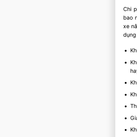
Chi 
bao n
xe nâ
dụng 
Kh
Kh
ha
Kh
Kh
Th
Gi
Kh