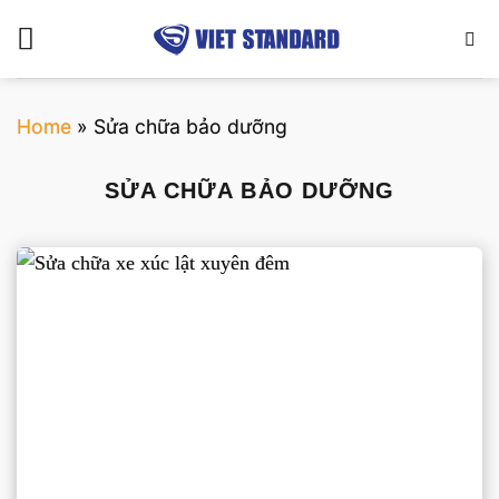
Bỏ
qua
nội
dung
Home
»
Sửa chữa bảo dưỡng
SỬA CHỮA BẢO DƯỠNG