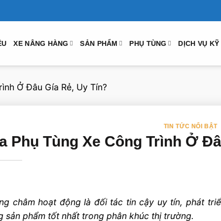
ỆU
XE NÂNG HÀNG
SẢN PHẨM
PHỤ TÙNG
DỊCH VỤ KỸ
ình Ở Đâu Gía Rẻ, Uy Tín?
TIN TỨC NỔI BẬT
a Phụ Tùng Xe Công Trình Ở Đâ
g châm hoạt động là đối tác tin cậy uy tín, phát t
 sản phẩm tốt nhất trong phân khúc thị trường.