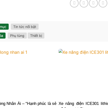
 mục
Tin tức nổi bật
óa
Phụ tùng
Thiết bị
ng Nhân Ái – “Hạnh phúc là sẻ
Xe nâng điện ICE301 lithi