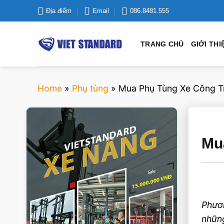
Bỏ
Địa điểm
Email
086.8481.555
qua
nội
TRANG CHỦ
GIỚI THI
dung
Home
»
Phụ tùng
»
Mua Phụ Tùng Xe Công Tr
VIETSTANDARD VIỆT NAM
Mu
Xe-nang
Phươn
những