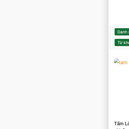
Danh
Từ kh
Tấm Lò