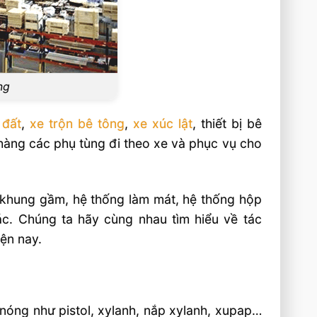
ng
 đất
,
xe trộn bê tông
,
xe xúc lật
, thiết bị bê
àng các phụ tùng đi theo xe và phục vụ cho
g khung gầm, hệ thống làm mát, hệ thống hộp
ác. Chúng ta hãy cùng nhau tìm hiểu về tác
ện nay.
ết nóng như pistol, xylanh, nắp xylanh, xupap…