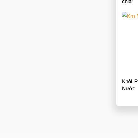
chia”
Khôi P
Nước