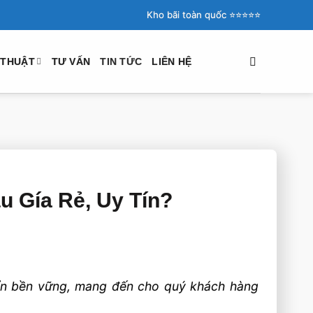
Kho bãi toàn quốc ⭐️⭐️⭐️⭐️⭐️
 THUẬT
TƯ VẤN
TIN TỨC
LIÊN HỆ
u Gía Rẻ, Uy Tín?
riển bền vững, mang đến cho quý khách hàng