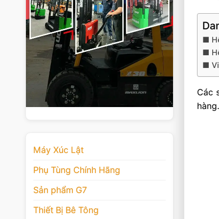
Dan
H
H
V
Các 
hàng.
Máy Xúc Lật
Phụ Tùng Chính Hãng
Sản phẩm G7
Thiết Bị Bê Tông