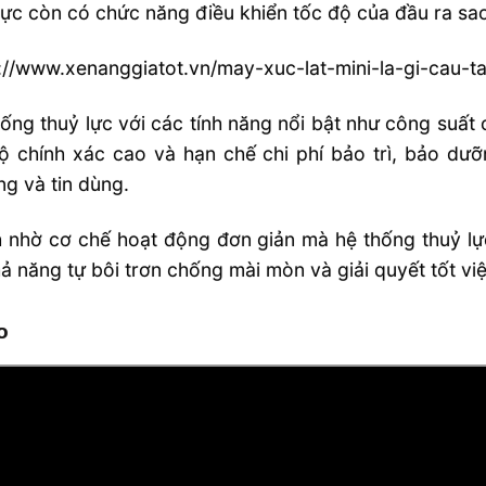
lực còn có chức năng điều khiển tốc độ của đầu ra sao
://www.xenanggiatot.vn/may-xuc-lat-mini-la-gi-cau-t
ống thuỷ lực với các tính năng nổi bật như công suất 
ộ chính xác cao và hạn chế chi phí bảo trì, bảo dưỡn
g và tin dùng.
 nhờ cơ chế hoạt động đơn giản mà hệ thống thuỷ lự
ả năng tự bôi trơn chống mài mòn và giải quyết tốt v
o