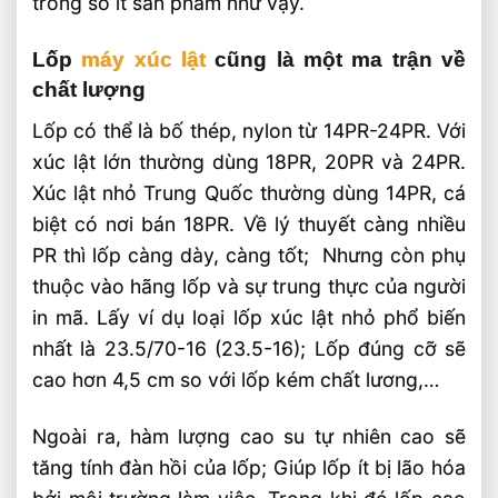
trong số ít sản phẩm như vậy.
Lốp
máy xúc lật
cũng là một ma trận về
chất lượng
Lốp có thể là bố thép, nylon từ 14PR-24PR. Với
xúc lật lớn thường dùng 18PR, 20PR và 24PR.
Xúc lật nhỏ Trung Quốc thường dùng 14PR, cá
biệt có nơi bán 18PR. Về lý thuyết càng nhiều
PR thì lốp càng dày, càng tốt; Nhưng còn phụ
thuộc vào hãng lốp và sự trung thực của người
in mã. Lấy ví dụ loại lốp xúc lật nhỏ phổ biến
nhất là 23.5/70-16 (23.5-16); Lốp đúng cỡ sẽ
cao hơn 4,5 cm so với lốp kém chất lương,…
Ngoài ra, hàm lượng cao su tự nhiên cao sẽ
tăng tính đàn hồi của lốp; Giúp lốp ít bị lão hóa