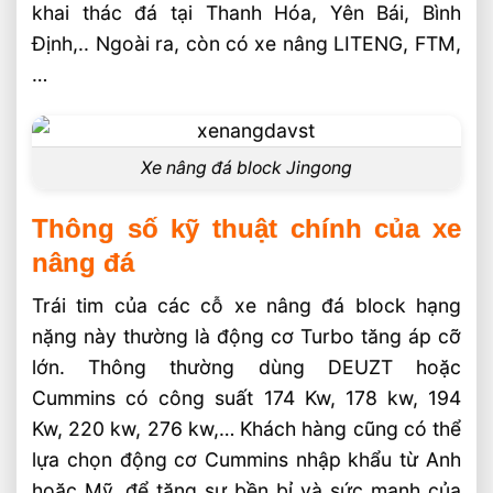
khai thác đá tại Thanh Hóa, Yên Bái, Bình
Định,.. Ngoài ra, còn có xe nâng LITENG, FTM,
…
Xe nâng đá block Jingong
Thông số kỹ thuật chính của xe
nâng đá
Trái tim của các cỗ xe nâng đá block hạng
nặng này thường là động cơ Turbo tăng áp cỡ
lớn. Thông thường dùng DEUZT hoặc
Cummins có công suất 174 Kw, 178 kw, 194
Kw, 220 kw, 276 kw,… Khách hàng cũng có thể
lựa chọn động cơ Cummins nhập khẩu từ Anh
hoặc Mỹ, để tăng sự bền bỉ và sức mạnh của