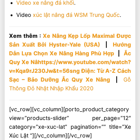
Video xe nâng đá khối
.
Video
xúc lật nâng đá WSM Trung Quốc
.
Xem thêm :
Xe Nâng Kẹp Lốp Maximal Được
Sản Xuất Bởi Hyster-Yale (USA)
|
Hướng
Dẫn Lựa Chọn Xe Nâng Hàng Phù Hợp
|
Ắc
Quy Xe Nâhttps://www.youtube.com/watch?
v=Kqa9rJ230Jw&t=56sng Điện: Từ A-Z Cách
Sạc – Bảo Dưỡng Ắc Quy Xe Nâng
|
Gỗ
Thông Đỏ Nhật Nhập Khẩu 2020
[vc_row][vc_column][porto_product_category
view=”products-slider” per_page=”12″
category=”xe-xuc-lat” pagination=”” title=”Xe
Xúc Lật “][/vc_column][/vc_row]