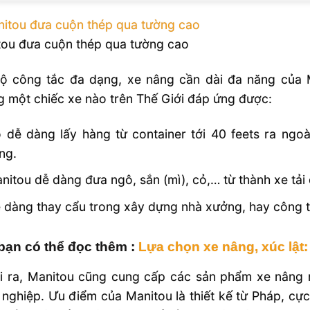
tou đưa cuộn thép qua tường cao
bộ công tắc đa dạng, xe nâng cần dài đa năng của
 một chiếc xe nào trên Thế Giới đáp ứng được:
 dễ dàng lấy hàng từ container tới 40 feets ra ngo
ng.
nitou dễ dàng đưa ngô, sắn (mì), cỏ,… từ thành xe tải
 dàng thay cẩu trong xây dựng nhà xưởng, hay công 
bạn có thể đọc thêm :
Lựa chọn xe nâng, xúc lật: 
i ra, Manitou cũng cung cấp các sản phẩm xe nâng 
nghiệp. Ưu điểm của Manitou là thiết kế từ Pháp, c