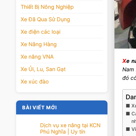
Thiết Bị Nông Nghiệp
Xe Đã Qua Sử Dụng
Xe điện các loại
Xe Nâng Hàng
Xe nâng VNA
X
e n
Xe Ủi, Lu, San Gạt
Nam n
đó có
Xe xúc đào
Dan
X
BÀI VIẾT MỚI
Cá
n
Dịch vụ xe nâng tại KCN
V
Phú Nghĩa | Uy tín