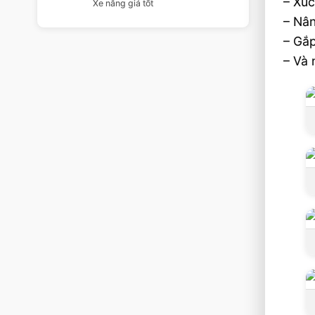
– Xúc
Xe nâng giá tốt
– Nân
– Gắp
– Và 