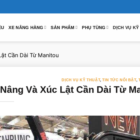
ỆU
XE NÂNG HÀNG
SẢN PHẨM
PHỤ TÙNG
DỊCH VỤ KỸ
Lật Cần Dài Từ Manitou
DỊCH VỤ KỸ THUẬT
,
TIN TỨC NỔI BẬT
,
 Nâng Và Xúc Lật Cần Dài Từ M