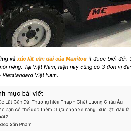
âng và
xúc lật cần dài của Manitou
ít được biết đến 
ói riêng. Tại Việt Nam, hiện nay cũng có 3 đơn vị đ
 Vietstandard Việt Nam.
h mục bài viết
úc Lật Cần Dài Thương hiệu Pháp – Chất Lượng Châu Âu
c bạn có thể đọc thêm : Lựa chọn xe nâng, xúc lật: đâu là 
hất?
ideo Sản Phẩm