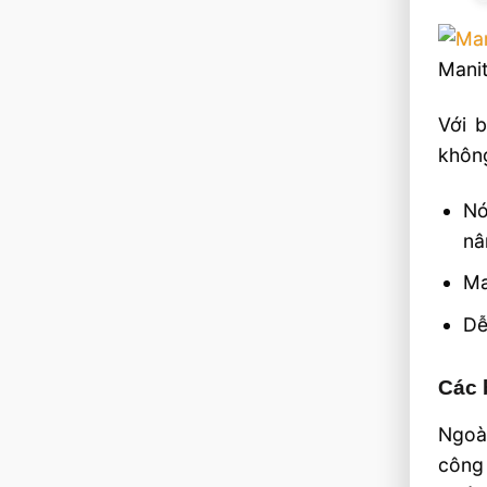
Mani
Với 
không
Nó
nâ
Ma
Dễ
Các 
Ngoà
công 