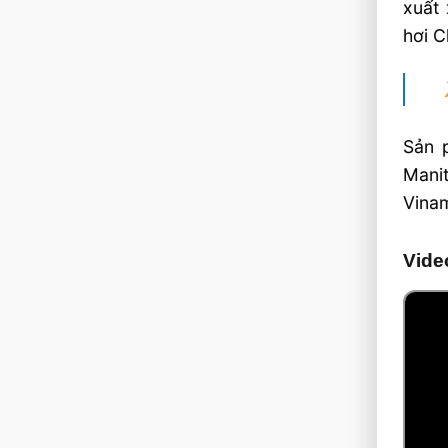
xuất 
hơi C
Sản 
Mani
Vinam
Vide