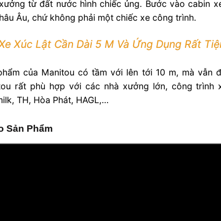
xưởng từ đất nước hình chiếc ủng. Bước vào cabin xe
hâu Âu, chứ không phải một chiếc xe công trình.
Xe Xúc Lật Cần Dài 5 M Và Ứng Dụng Rất Tiệ
phẩm của Manitou có tầm với lên tới 10 m, mà vẫn đ
tou rất phù hợp với các nhà xưởng lớn, công trình 
ilk, TH, Hòa Phát, HAGL,…
o Sản Phẩm