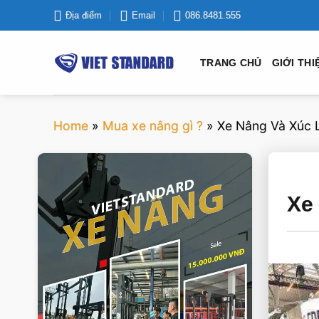
Bỏ
Địa điểm
Email
086.8481.555
qua
nội
TRANG CHỦ
GIỚI THI
dung
Home
»
Mua xe nâng gì ?
»
Xe Nâng Và Xúc 
VIETSTANDARD VIỆT NAM
Xe
Xe-nang