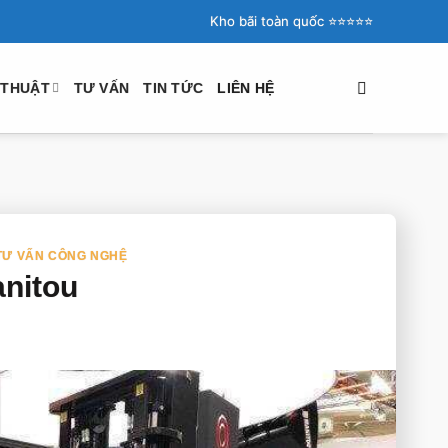
Kho bãi toàn quốc ⭐️⭐️⭐️⭐️⭐️
 THUẬT
TƯ VẤN
TIN TỨC
LIÊN HỆ
TƯ VẤN CÔNG NGHỆ
anitou