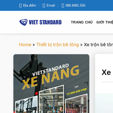
Bỏ
Địa điểm
Email
086.8481.555
qua
nội
TRANG CHỦ
GIỚI THI
dung
Home
»
Thiết bị trộn bê tông
»
Xe trộn bê tôn
VIETSTANDARD VIỆT NAM
Xe 
Xe-nang