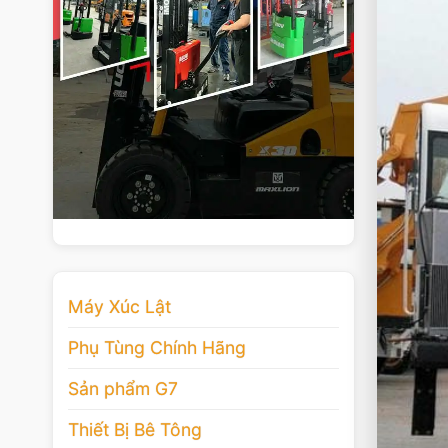
Máy Xúc Lật
Phụ Tùng Chính Hãng
Sản phẩm G7
Thiết Bị Bê Tông