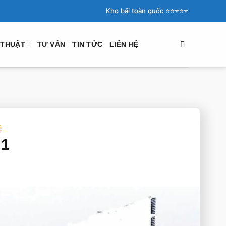
Kho bãi toàn quốc ⭐️⭐️⭐️⭐️⭐️
 THUẬT
TƯ VẤN
TIN TỨC
LIÊN HỆ
Ệ
 1