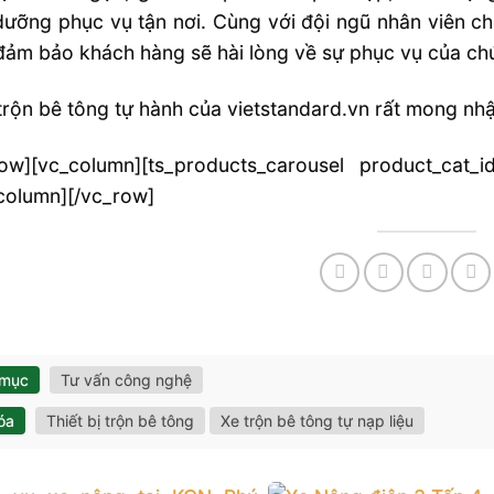
ưỡng phục vụ tận nơi. Cùng với đội ngũ nhân viên chu
đảm bảo khách hàng sẽ hài lòng về sự phục vụ của chú
rộn bê tông tự hành của vietstandard.vn rất mong nh
row][vc_column][ts_products_carousel product_cat_
column][/vc_row]
 mục
Tư vấn công nghệ
óa
Thiết bị trộn bê tông
Xe trộn bê tông tự nạp liệu