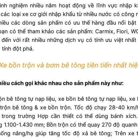
kinh nghiệm nhiều năm hoạt động về lĩnh vực nhập 
, các loại xe cơ giới nhập khẩu từ nhiều nước có công ng
hiều các dòng sản phẩm có ưu thế hàng đầu nổi bật 
ạn có thể tham khảo các sản phẩm: Carmix, Fiori, W
đến với rất nhiều những dịch vụ có tính ưu việt nh
tính đột phá.
Xe bồn trộn và bơm bê tông tiên tiến nhất hi
hiều cách gọi khác nhau cho sản phẩm này như:
ộn bê tông tự nạp liệu, xe bồn bê tông tự nạp liệu, xe
 trộn bê tông & xe bồn trộn. Tốc độ chạy 28-40 km/
 trong trường Hợp cần thiết có thể dùng bánh xích.
 1.100-1.430 mm; Bồn trộn có thể quay 270 độ quanh 
ống nâng/hạ giúp tăng tốc độ xả bê tông; Trên xe t