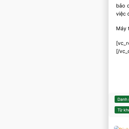
bảo d
việc 
Máy t
[vc_
[/vc_
Danh
Từ kh