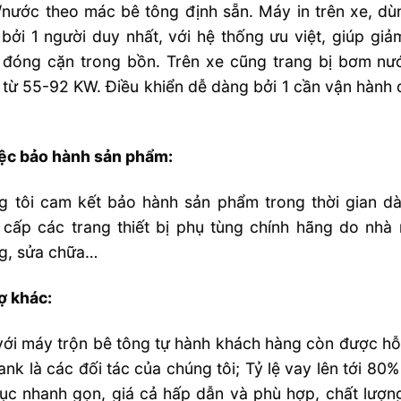
i/nước theo mác bê tông định sẵn. Máy in trên xe, 
bởi 1 người duy nhất, với hệ thống ưu việt, giúp giả
 đóng cặn trong bồn. Trên xe cũng trang bị bơm nướ
từ 55-92 KW. Điều khiển dễ dàng bởi 1 cần vận hành
iệc bảo hành sản phẩm:
 tôi cam kết bảo hành sản phẩm trong thời gian dài
 cấp các trang thiết bị phụ tùng chính hãng do nhà
g, sửa chữa…
ợ khác:
ới máy trộn bê tông tự hành khách hàng còn được hỗ 
nk là các đối tác của chúng tôi; Tỷ lệ vay lên tới 80% 
ục nhanh gọn, giá cả hấp dẫn và phù hợp, chất lượn