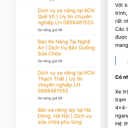
Với 
Dịch vụ xe nâng tại KCN
trình
Quế Võ | Uy tín chuyên
rất n
nghiệp LH 0868481555
Các b
Xe nâng giá tốt
được 
Bán Xe Nâng Tại Nghệ
mang 
An | Dịch Vụ Bảo Dưỡng
Sửa Chữa
Xe nâng giá tốt
Dịch vụ xe nâng tại KCN
Có n
Thạch Thất | Uy tín
chuyên nghiệp LH
0868481555
Xe tr
Xe nâng giá tốt
trạm
4×4-
Bán xe nâng tay tại Hà
ngang
Đông, Hà Nội | Dịch vụ
sửa chữa phụ tùng
Hệ th