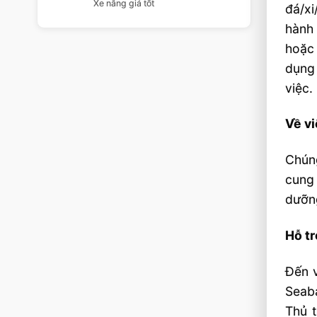
Xe nâng giá tốt
đá/x
hành 
hoặc
dụng 
việc.
Về v
Chúng
cung
dưỡn
Hỗ tr
Đến v
Seaba
Thủ t