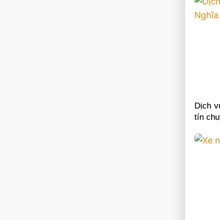
Dịch v
tín ch