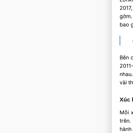
2017,
gờm. 
bao g
Bên c
2011-
nhau.
vài t
Xúc 
Mỗi x
trên.
hành