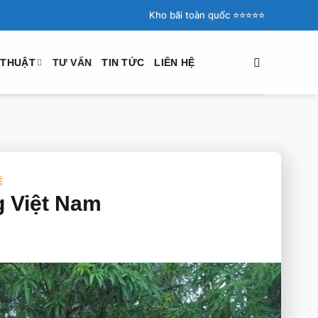
Kho bãi toàn quốc ⭐️⭐️⭐️⭐️⭐️
 THUẬT
TƯ VẤN
TIN TỨC
LIÊN HỆ
Ệ
g Việt Nam