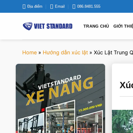
Bỏ
Địa điểm
Email
086.8481.555
qua
nội
TRANG CHỦ
GIỚI THI
dung
Home
»
Hướng dẫn xúc lật
»
Xúc Lật Trung Q
VIETSTANDARD VIỆT NAM
Xú
Xe-nang