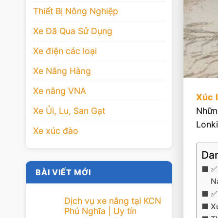
Thiết Bị Nông Nghiệp
Xe Đã Qua Sử Dụng
Xe điện các loại
Xe Nâng Hàng
Xe nâng VNA
Xúc 
Xe Ủi, Lu, San Gạt
Những
Lonki
Xe xúc đào
Dan
✅
BÀI VIẾT MỚI
N
✅
Dịch vụ xe nâng tại KCN
X
Phú Nghĩa | Uy tín