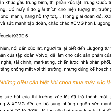
n khúc gầu trung bình, thị phần xúc lật Trung Quốc t
ng. Có mấy lí do giải thích cho hiện tượng thị trườn
phối mạnh, hãng hỗ trợ tốt,… Trong giai đoạn đó, XCM
 và sức mạnh tập đoàn, chắc chắc XCMG hơn Liugong
hiên, nói đến xúc lật, người ta lại biết đến Liugong 
ần của tập đoàn Volvo, đã làm cho các sản phẩm của 
nghệ, tài chính, marketing, chiến lược nhà phân phối
tăng chóng mặt với thị trường, nhưng đúng kế hoạch 
Những điều cần biết khi chọn mua máy xúc lật
g sức hút của thị trường xúc lật đã trở thành một
ing & XCMG đều có bổ sung những nguồn sức mạnh v
ng với TC từ 2016, đã tạo nên hai gọng kìm tại hai 