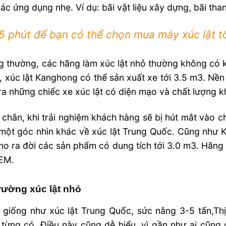
ác ứng dụng nhẹ. Ví dụ: bãi vật liệu xây dựng, bãi t
5 phút để bạn có thể chọn mua máy xúc lật t
 thường, các hãng làm xúc lật nhỏ thường không có 
, xúc lật Kanghong có thể sản xuất xe tới 3.5 m3. Nề
ra những chiếc xe xúc lật có diện mạo và chất lượng k
chắn, khi trải nghiệm khách hàng sẽ bị hút mắt vào c
 một góc nhìn khác về xúc lật Trung Quốc. Cũng như
ho ra đời các sản phẩm có dung tích tới 3.0 m3. Hãng
SEM.
trường xúc lật nhỏ
giống như xúc lật Trung Quốc, sức nâng 3-5 tấn,Thị
từng có. Điều này cũng dễ hiểu, vì gần như ai cũng