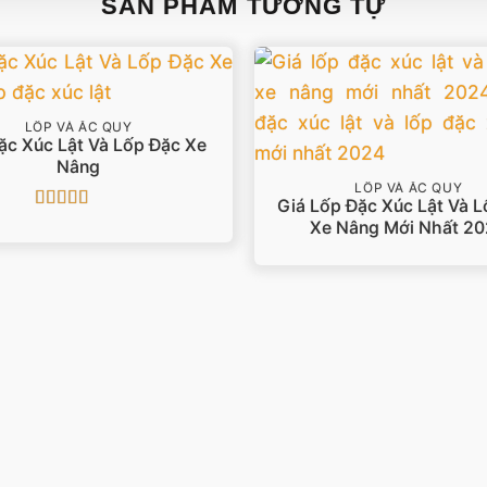
SẢN PHẨM TƯƠNG TỰ
LỐP VÀ ẮC QUY
ặc Xúc Lật Và Lốp Đặc Xe
Nâng
LỐP VÀ ẮC QUY
Giá Lốp Đặc Xúc Lật Và 
Được xếp
Xe Nâng Mới Nhất 2
hạng
5
5 sao