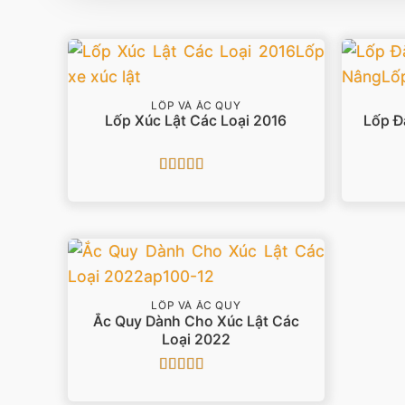
LỐP VÀ ẮC QUY
Lốp Xúc Lật Các Loại 2016
Lốp Đ
Được xếp
hạng
5
5 sao
LỐP VÀ ẮC QUY
Ắc Quy Dành Cho Xúc Lật Các
Loại 2022
Được xếp
hạng
5
5 sao