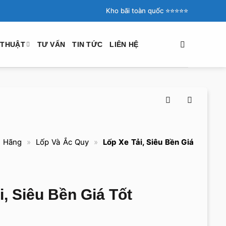
Kho bãi toàn quốc ⭐️⭐️⭐️⭐️⭐️
 THUẬT
TƯ VẤN
TIN TỨC
LIÊN HỆ
h Hãng
»
Lốp Và Ắc Quy
»
Lốp Xe Tải, Siêu Bền Giá
, Siêu Bền Giá Tốt