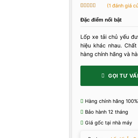
(
1
đánh giá c
5
1
trên 5 dựa
trên
đánh
Đặc điểm nổi bật
giá
Lốp xe tải chủ yếu đ
hiệu khác nhau. Chất
hàng chính hãng và hà
GỌI TƯ VẤ
Hàng chính hãng 100%
Bảo hành 12 tháng
Giá gốc tại nhà máy