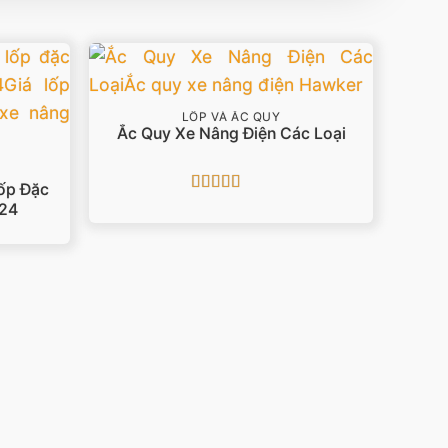
LỐP VÀ ẮC QUY
Ắc Quy Xe Nâng Điện Các Loại
Lốp Đặc
Được
024
xếp hạng
3.67
5
sao