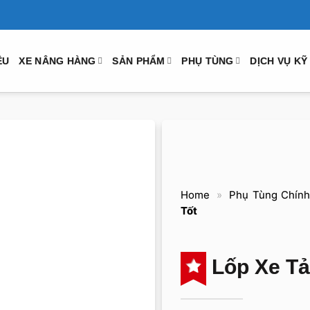
ỆU
XE NÂNG HÀNG
SẢN PHẨM
PHỤ TÙNG
DỊCH VỤ KỸ
Home
»
Phụ Tùng Chín
Tốt
Lốp Xe Tải