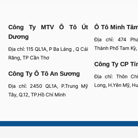
Công Ty MTV Ô Tô Út
Ô Tô Minh Tâ
Dương
Địa chỉ: 474 Ph
Thành Phố Tam Kỳ
Địa chỉ: 115 QL1A, P Ba Láng , Q Cái
Răng, TP Cần Thơ
Công Ty CP Tí
Công Ty Ô Tô An Sương
Địa chỉ: Thôn Ch
Long, H.Yên Mỹ, H
Địa chỉ: 2450 QL1A, P.Trung Mỹ
Tây, Q.12, TP.Hồ Chí Minh
Visa
PayPal
Stripe
MasterCard
Cash