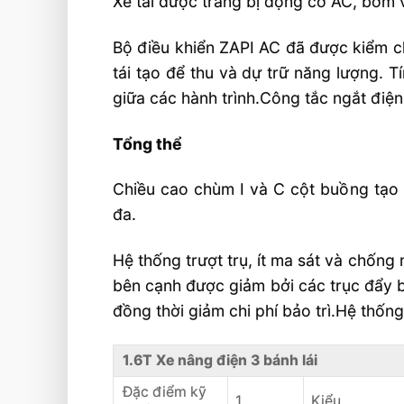
Xe tải được trang bị động cơ AC, bơm 
Bộ điều khiển ZAPI AC đã được kiểm ch
tái tạo để thu và dự trữ năng lượng. T
giữa các hành trình.Công tắc ngắt điện
Tổng thể
Chiều cao chùm I và C cột buồng tạo 
đa.
Hệ thống trượt trụ, ít ma sát và chống
bên cạnh được giảm bởi các trục đẩy b
đồng thời giảm chi phí bảo trì.Hệ thốn
1.6T Xe nâng điện 3 bánh lái
Đặc điểm kỹ
1
Kiểu