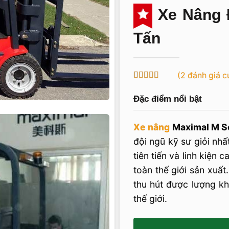
Xe Nâng Đ
Tấn
(
2
đánh giá c
4.5
2
trên 5
dựa trên
Đặc điểm nổi bật
đánh giá
Xe nâng
Maximal M S
đội ngũ kỹ sư giỏi nhấ
tiên tiến và linh kiện
toàn thế giới sản xuất
thu hút được lượng kh
thế giới.