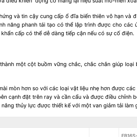
và điều khiển động cơ mang lại hiệu suất mô-men xoắn
ứng và tin cậy cung cấp ổ đĩa biến thiên vô hạn và đi
ính năng phanh tái tạo có thể lập trình được cho các
 khẩn cấp có thể dễ dàng tiếp cận nếu có sự cố điện.
thành một cột buồm vững chắc, chắc chắn giúp loại b
 mài mòn hơn so với các loại vật liệu nhẹ hơn được cá
ên cạnh đặt trên ray và cần cẩu và được điều chỉnh bê
g nâng thủy lực được thiết kế với một van giảm tải làm
FB16S