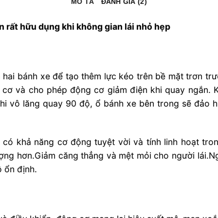
MÔ TẢ
ĐÁNH GIÁ (2)
n rất hữu dụng khi không gian lái nhỏ hẹp
hai bánh xe để tạo thêm lực kéo trên bề mặt trơn tr
g cơ và cho phép động cơ giảm điện khi quay ngắn.
Khi vô lăng quay 90 độ, ổ bánh xe bên trong sẽ đảo 
ó khả năng cơ động tuyệt vời và tính linh hoạt tro
ượng hơn.Giảm căng thẳng và mệt mỏi cho người lái.N
ộ ổn định.