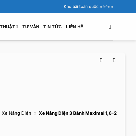
Kho bãi toàn quốc ⭐️⭐️⭐️⭐️⭐️
 THUẬT
TƯ VẤN
TIN TỨC
LIÊN HỆ
»
Xe Nâng Điện
»
Xe Nâng Điện 3 Bánh Maximal 1,6-2