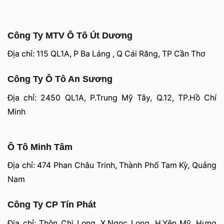
Công Ty MTV Ô Tô Út Dương
Địa chỉ: 115 QL1A, P Ba Láng , Q Cái Răng, TP Cần Thơ
Công Ty Ô Tô An Sương
Địa chỉ: 2450 QL1A, P.Trung Mỹ Tây, Q.12, TP.Hồ Chí
Minh
Ô Tô Minh Tâm
Địa chỉ: 474 Phan Châu Trinh, Thành Phố Tam Kỳ, Quảng
Nam
Công Ty CP Tín Phát
Địa chỉ: Thôn Chi Long, X.Ngọc Long, H.Yên Mỹ, Hưng