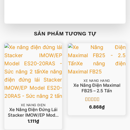
SẢN PHẨM TƯƠNG TỰ
XE NÂNG HÀNG
Xe Nâng Điện Maximal
FB25 – 2.5 Tấn
XE NÂNG ĐIỆN
Được xếp
6.868
₫
Xe Nâng Điện Đứng Lái
hạng
5
5 sao
Stacker IMOW/EP Model
ES20-20RAS – Sức Nâng
1.111
₫
2 Tấn