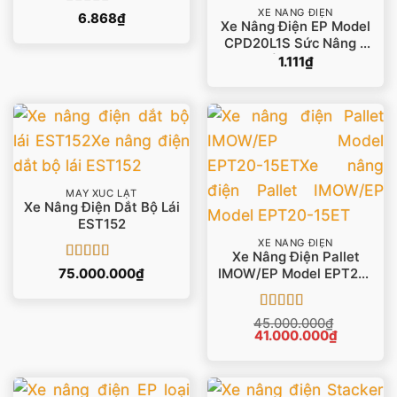
XE NÂNG ĐIỆN
Được xếp
6.868
₫
Xe Nâng Điện EP Model
hạng
5
5 sao
CPD20L1S Sức Nâng 2
Tấn Lithium
1.111
₫
MÁY XÚC LẬT
Xe Nâng Điện Dắt Bộ Lái
EST152
XE NÂNG ĐIỆN
Xe Nâng Điện Pallet
Được xếp
75.000.000
₫
IMOW/EP Model EPT20-
hạng
5
5 sao
15ET
Được xếp
45.000.000
₫
Giá
Giá
41.000.000
hạng
5
5 sao
₫
gốc
hiện
là:
tại
45.000.000₫.
là:
41.000.00