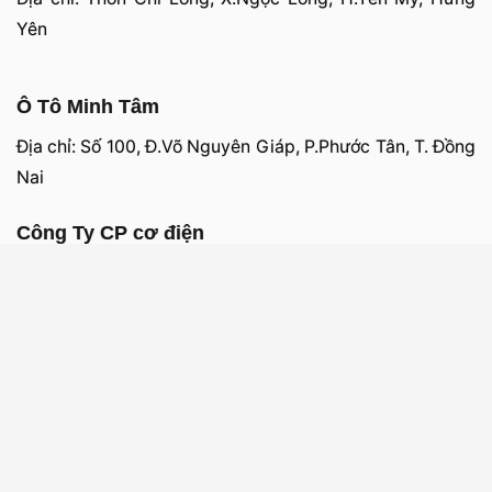
Yên
Ô Tô Minh Tâm
Địa chỉ: Số 100, Đ.Võ Nguyên Giáp, P.Phước Tân, T. Đồng
Nai
Công Ty CP cơ điện
Địa chỉ: Số 36 Nguyễn Chí Thanh, TP. Buôn Ma Thuột,
Đăklăk
Visa
PayPal
Stripe
MasterCard
Cash