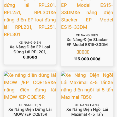
XE NÂNG ĐIỆN
Xe Nâng Điện Stacker
XE NÂNG ĐIỆN
EP Model ES15-33DM
Xe Nâng Điện EP Loại
Đứng Lái RPL201,
RPL251, RPL301
6.868
₫
Được xếp
115.000.000
₫
hạng
5
5 sao
XE NÂNG ĐIỆN
XE NÂNG HÀNG
Xe Nâng Điện Đứng Lái
Xe Nâng Điện Ngồi Lái
IMOW /EP CQE15R
Maximal 4-5 Tấn