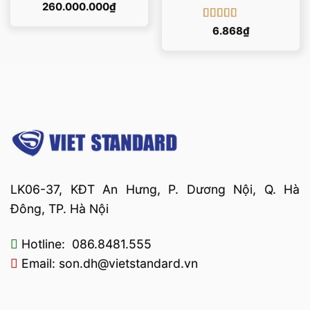
260.000.000
₫
Được xếp
6.868
₫
hạng
5
5 sao
LK06-37, KĐT An Hưng, P. Dương Nội, Q. Hà
Đông, TP. Hà Nội
Hotline: 086.8481.555
Email: son.dh@vietstandard.vn