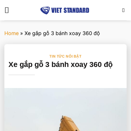
Bỏ
qua
nội
dung
Home
»
Xe gắp gỗ 3 bánh xoay 360 độ
TIN TỨC NỔI BẬT
Xe gắp gỗ 3 bánh xoay 360 độ