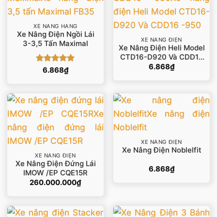
XE NÂNG HÀNG
Xe Nâng Điện Ngồi Lái
XE NÂNG ĐIỆN
3-3,5 Tấn Maximal
Xe Nâng Điện Heli Model
CTD16-D920 Và CDD16
-950
6.868
₫
Được xếp
6.868
₫
hạng
5
5
sao
XE NÂNG ĐIỆN
Xe Nâng Điện Noblelfit
XE NÂNG ĐIỆN
Xe Nâng Điện Đứng Lái
6.868
₫
IMOW /EP CQE15R
260.000.000
₫