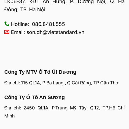
LK06-37, KĐT An Hưng, P. Dương Nội, Q. Hà
Đông, TP. Hà Nội
Hotline: 086.8481.555
Email: son.dh@vietstandard.vn
Công Ty MTV Ô Tô Út Dương
Địa chỉ: 115 QL1A, P Ba Láng , Q Cái Răng, TP Cần Thơ
Công Ty Ô Tô An Sương
Địa chỉ: 2450 QL1A, P.Trung Mỹ Tây, Q.12, TP.Hồ Chí
Minh