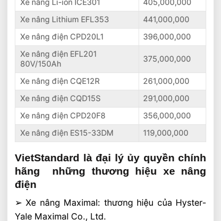
Xe nâng Li-ion ICE301
405,000,000
Xe nâng Lithium EFL353
441,000,000
Xe nâng điện CPD20L1
396,000,000
Xe nâng điện EFL201
375,000,000
80V/150Ah
Xe nâng điện CQE12R
261,000,000
Xe nâng điện CQD15S
291,000,000
Xe nâng điện CPD20F8
356,000,000
Xe nâng điện ES15-33DM
119,000,000
VietStandard là đại lý ủy quyền chính
hãng những thương hiệu xe nâng
điện
➢ Xe nâng Maximal: thương hiệu của Hyster-
Yale Maximal Co., Ltd.