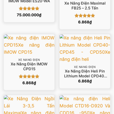
IMOW Model ES20-WA
Xe Nâng Điện Maximal
FB25 – 2.5 Tấn
Được xếp
75.000.000
₫
hạng
5
5
Được xếp
6.868
₫
sao
hạng
5
5
sao
XE NÂNG ĐIỆN
Xe Nâng Điện IMOW
XE NÂNG ĐIỆN
CPD15
Xe Nâng Điện Heli Pin
Lithium Model CPD40-
CPD45 – CPD50
6.868
₫
Được xếp
6.868
₫
hạng
5
5
sao