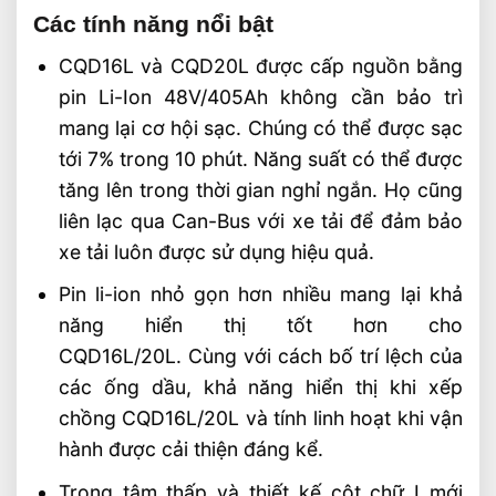
Các tính năng nổi bật
CQD16L và CQD20L được cấp nguồn bằng
pin Li-Ion 48V/405Ah không cần bảo trì
mang lại cơ hội sạc. Chúng có thể được sạc
tới 7% trong 10 phút. Năng suất có thể được
tăng lên trong thời gian nghỉ ngắn. Họ cũng
liên lạc qua Can-Bus với xe tải để đảm bảo
xe tải luôn được sử dụng hiệu quả.
Pin li-ion nhỏ gọn hơn nhiều mang lại khả
năng hiển thị tốt hơn cho
CQD16L/20L. Cùng với cách bố trí lệch của
các ống dầu, khả năng hiển thị khi xếp
chồng CQD16L/20L và tính linh hoạt khi vận
hành được cải thiện đáng kể.
Trọng tâm thấp và thiết kế cột chữ I mới