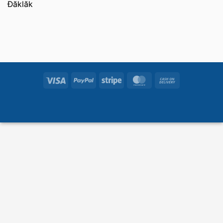
Đăklăk
Visa
PayPal
Stripe
MasterCard
Cash
On
Delivery