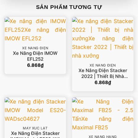
SẢN PHẨM TƯƠNG TỰ
XE NÂNG ĐIỆN
Xe Nâng Điện IMOW
EFL252
6.868
₫
XE NÂNG ĐIỆN
Xe Nâng Điện Stacker
2022 | Thiết Bị Nhà
Xưởng
6.868
₫
MÁY XÚC LẬT
Xe Nâng Điện Stacker
XE NÂNG HÀNG