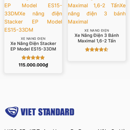
XE NÂNG ĐIỆN
Xe Nâng Điện 3 Bánh
XE NÂNG ĐIỆN
Maximal 1,6-2 Tấn
Xe Nâng Điện Stacker
EP Model ES15-33DM
Được xếp
hạng
4.5
Được xếp
115.000.000
₫
5 sao
hạng
5
5
sao