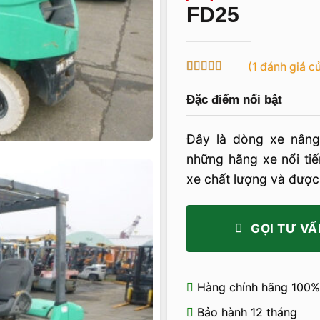
FD25
(
1
đánh giá c
5
1
trên 5 dựa
trên
đánh
Đặc điểm nổi bật
giá
Đây là dòng xe nâng 
những hãng xe nổi ti
xe chất lượng và được 
GỌI TƯ VẤ
Hàng chính hãng 100%
Bảo hành 12 tháng