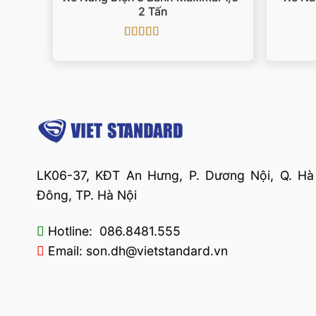
2 Tấn
Được xếp
hạng
4.5
5
sao
LK06-37, KĐT An Hưng, P. Dương Nội, Q. Hà
Đông, TP. Hà Nội
Hotline: 086.8481.555
Email: son.dh@vietstandard.vn