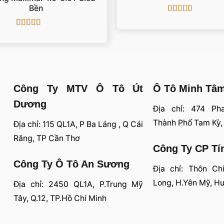
Bền
Được xếp
hạng
4
5
Được xếp
sao
hạng
5
5 sao
Công Ty MTV Ô Tô Út
Ô Tô Minh Tâ
Dương
Địa chỉ: 474 Ph
Thành Phố Tam Kỳ
Địa chỉ: 115 QL1A, P Ba Láng , Q Cái
Răng, TP Cần Thơ
Công Ty CP Tí
Công Ty Ô Tô An Sương
Địa chỉ: Thôn Ch
Long, H.Yên Mỹ, H
Địa chỉ: 2450 QL1A, P.Trung Mỹ
Tây, Q.12, TP.Hồ Chí Minh