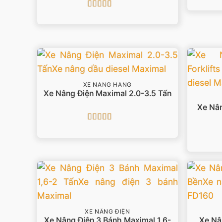
Được xếp
hạng
4.5
5
sao
XE NÂNG HÀNG
Xe Nâng Điện Maximal 2.0-3.5 Tấn
Xe Nân
Được xếp
hạng
5
5 sao
XE NÂNG ĐIỆN
Xe Nâng Điện 3 Bánh Maximal 1,6-
Xe Nâ