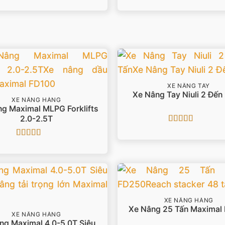
Được xếp
Được xếp
hạng
5
5 sao
hạng
5
5 sao
XE NÂNG TAY
Xe Nâng Tay Niuli 2 Đến
XE NÂNG HÀNG
g Maximal MLPG Forklifts
2.0-2.5T
Được xếp
hạng
5
5 sao
Được xếp
hạng
5
5 sao
XE NÂNG HÀNG
Xe Nâng 25 Tấn Maximal
XE NÂNG HÀNG
ng Maximal 4.0-5.0T Siêu