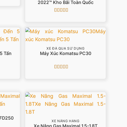
2022™ Kho Bãi Toàn Quốc
Được xếp
hạng
4.86
5
sao
XE ĐÃ QUA SỬ DỤNG
 5 Tấn
Máy Xúc Komatsu PC30
Được xếp
hạng
5
5 sao
 FD250
XE NÂNG HÀNG
Xe Nâng Gas Maximal 1.5-1.8T