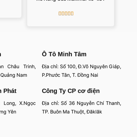
Được xếp
hạng
5
5 sao
m
Ô Tô Minh Tâm
an Châu Trinh,
Địa chỉ: Số 100, Đ.Võ Nguyên Giáp,
, Quảng Nam
P.Phước Tân, T. Đồng Nai
n Phát
Công Ty CP cơ điện
i Long, X.Ngọc
Địa chỉ: Số 36 Nguyễn Chí Thanh,
ưng Yên
TP. Buôn Ma Thuột, Đăklăk