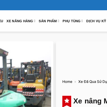
ỆU
XE NÂNG HÀNG
SẢN PHẨM
PHỤ TÙNG
DỊCH VỤ KỸ
Home
»
Xe Đã Qua Sử D
Xe nâng M