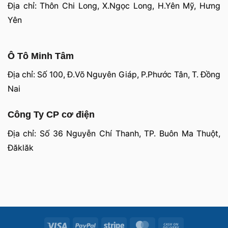
Địa chỉ: Thôn Chi Long, X.Ngọc Long, H.Yên Mỹ, Hưng
Yên
Ô Tô Minh Tâm
Địa chỉ: Số 100, Đ.Võ Nguyên Giáp, P.Phước Tân, T. Đồng
Nai
Công Ty CP cơ điện
Địa chỉ: Số 36 Nguyễn Chí Thanh, TP. Buôn Ma Thuột,
Đăklăk
Visa
PayPal
Stripe
MasterCard
Cash