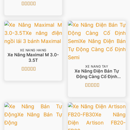
And 1.8 T Capacity
Được xếp
hạng
5
5 sao
XE NÂNG HÀNG
Xe Nâng Maximal M 3.0-
3.5T
XE NÂNG TAY
Xe Nâng Điện Bán Tự
Được xếp
Động Càng Cố Định
hạng
5
5 sao
Semi
Được xếp
hạng
5
5 sao