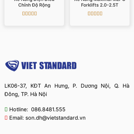
Chỉnh Độ Rộng
Forklifts 2.0-2.5T
Được xếp
Được xếp
hạng
5
5 sao
hạng
5
5 sao
LK06-37, KĐT An Hưng, P. Dương Nội, Q. Hà
Đông, TP. Hà Nội
Hotline: 086.8481.555
Email: son.dh@vietstandard.vn