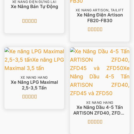
XE NÂNG ĐIỆN ĐỨNG LÁI
Xe Nâng Bán Tự Động
XE NÂNG ARTISON, TAILIFT
Xe Nâng Điện Artison
FB20-FB30
Được xếp
hạng
5
5 sao
Được xếp
hạng
5
5 sao
XE NÂNG HÀNG
Xe Nâng LPG Maximal
2,5-3,5 Tấn
XE NÂNG HÀNG
Được xếp
Xe Nâng Dầu 4-5 Tấn
hạng
5
5 sao
ARTISON ZFD40, ZFD45
Và ZFD50
Được xếp
hạng
5
5 sao